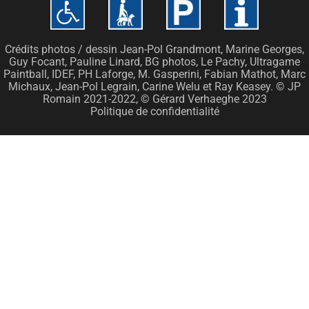
Crédits photos / dessin Jean-Pol Grandmont, Marine Georges,
Guy Focant, Pauline Linard, BG photos, Le Pachy, Ultragame
Paintball, IDEF, PH Laforge, M. Gasperini, Fabian Mathot, Marc
Michaux, Jean-Pol Legrain, Carine Welu et Ray Keasey. © JP
Romain 2021-2022, © Gérard Verhaeghe 2023
Politique de confidentialité